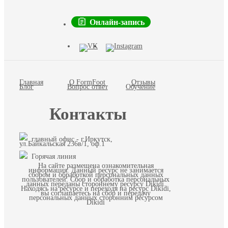
Онлайн-запись
Главная
О FormFoot
Отзывы
Блог
Вопрос ответ
Обучение
Контакты
главный офис - г.Иркутск,
ул.Байкальская 236в/1, оф.1
Горячая линия
На сайте размещена ознакомительная
информация. Данный ресурс не занимается
сбором и обработкой персональных данных
пользователей. Сбор и обработка персональных
данных переданы стороннему ресурсу Dikidi.
Находясь на ресурсе и переходя на ресурс Dikidi,
вы соглашаетесь на сбор и передачу
персональных данных сторонним ресурсом
Dikidi