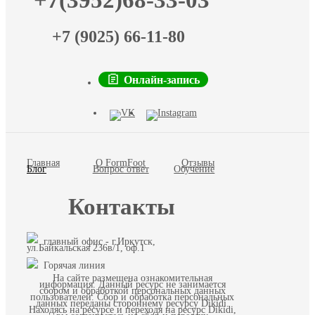
+7(3952)68-33-03
+7 (9025) 66-11-80
Онлайн-запись
Главная
О FormFoot
Отзывы
Блог
Вопрос ответ
Обучение
Контакты
главный офис - г.Иркутск,
ул.Байкальская 236в/1, оф.1
Горячая линия
На сайте размещена ознакомительная
информация. Данный ресурс не занимается
сбором и обработкой персональных данных
пользователей. Сбор и обработка персональных
данных переданы стороннему ресурсу Dikidi.
Находясь на ресурсе и переходя на ресурс Dikidi,