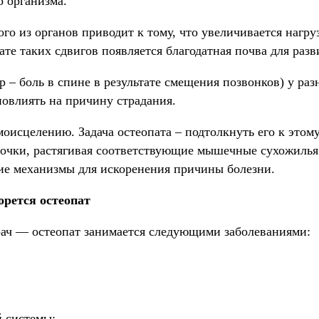
о организма.
о из органов приводит к тому, что увеличивается нагруз
ате таких сдвигов появляется благодатная почва для раз
 – боль в спине в результате смещения позвонков) у ра
повлиять на причину страдания.
моисцелению. Задача остеопата – подтолкнуть его к этому
точки, растягивая соответствующие мышечные сухожилья.
ние механизмы для искоренения причины болезни.
орется остеопат
ач — остеопат занимается следующими заболеваниями:
й системы;