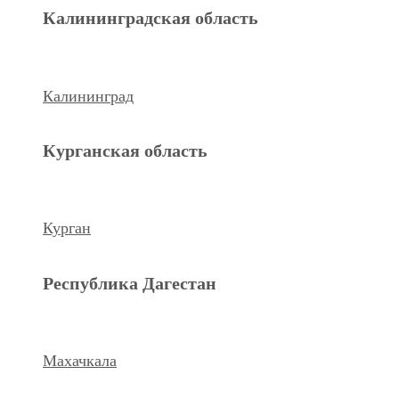
Махачкала
Калининградская область
Ханты-Мансийский а.о.
Калининград
Нижневартовск
Курганская область
keyboard_arrow_left
Previous
Next
keyboard_arrow_right
Курган
Республика Дагестан
Махачкала