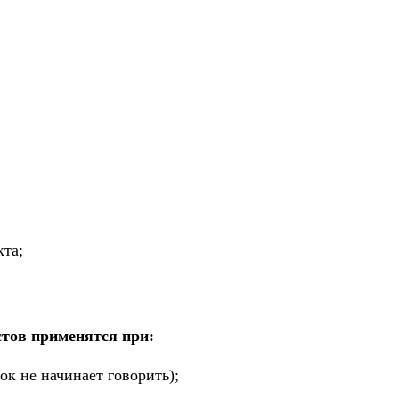
кта;
стов применятся при:
ок не начинает говорить);