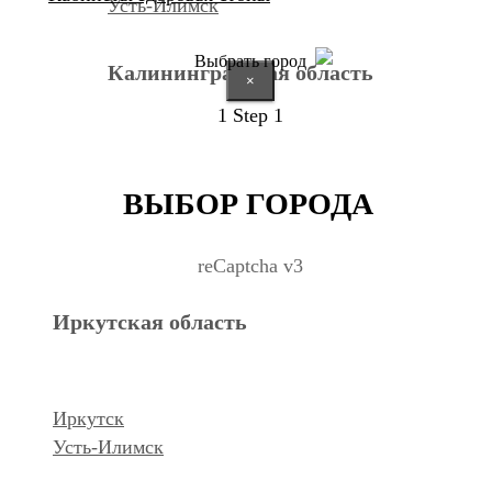
Усть-Илимск
Выбрать город
Калининградская область
×
1
Step 1
Калининград
ВЫБОР ГОРОДА
Курганская область
reCaptcha v3
Иркутская область
Курган
Республика Дагестан
Иркутск
Усть-Илимск