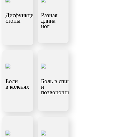
Дисфункция
Разная
стопы
длина
ног
Боли
Боль в спине
в коленях
и
позвоночнике