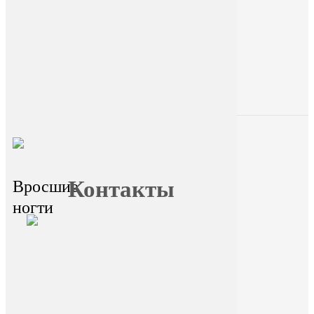
+7 (9025) 66-11-80
Онлайн-запись
Главная
О FormFoot
Отзывы
Блог
Вопрос
Обучение
ответ
Контакты
Вросшие
ногти
главный офис - г.Иркутск,
ул.Байкальская 236в/1, оф.1
Горячая линия
На сайте размещена ознакомительная
информация. Данный ресурс не занимается
сбором и обработкой персональных данных
пользователей. Сбор и обработка
персональных данных переданы
стороннему ресурсу Dikidi. Находясь на
ресурсе и переходя на ресурс Dikidi, вы
соглашаетесь на сбор и передачу
персональных данных сторонним ресурсом