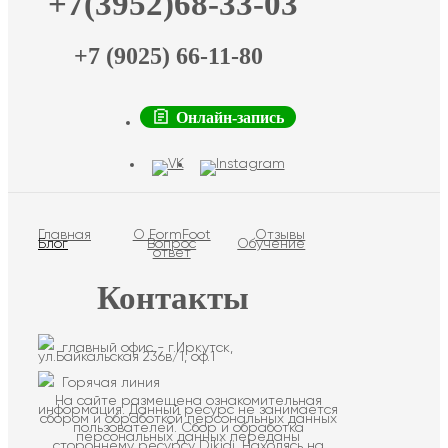
+7(3952)68-33-03
+7 (9025) 66-11-80
Онлайн-запись
Главная
О FormFoot
Отзывы
Блог
Вопрос
Обучение
ответ
Контакты
главный офис - г.Иркутск,
ул.Байкальская 236в/1, оф.1
Горячая линия
На сайте размещена ознакомительная
информация. Данный ресурс не занимается
сбором и обработкой персональных данных
пользователей. Сбор и обработка
персональных данных переданы
стороннему ресурсу Dikidi. Находясь на