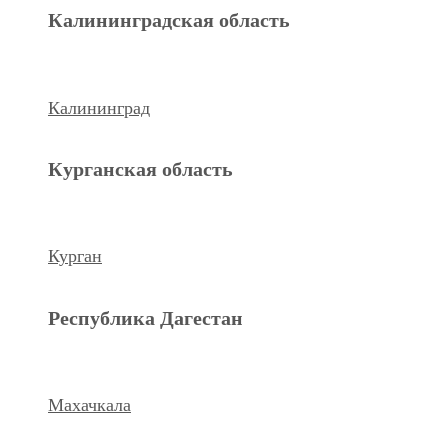
Махачкала
Калининградская область
Ханты-Мансийский а.о.
Калининград
Нижневартовск
Курганская область
keyboard_arrow_left
Previous
Next
keyboard_arrow_right
Курган
Республика Дагестан
Махачкала