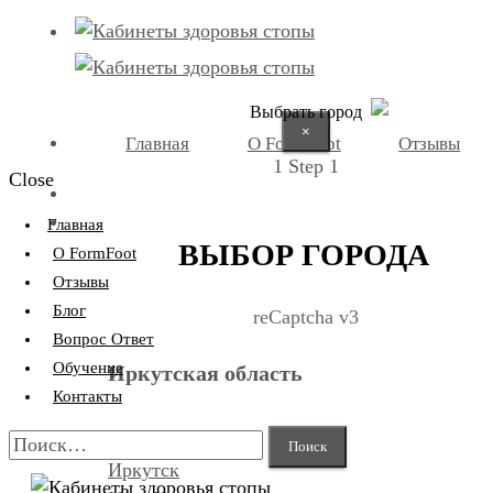
Выбрать город
×
Главная
О FormFoot
Отзывы
1
Step 1
Close
+7 (9025) 66-11-80
Записаться
Главная
ВЫБОР ГОРОДА
О FormFoot
Отзывы
Блог
reCaptcha v3
Вопрос Ответ
Обучение
Иркутская область
Контакты
Найти:
Иркутск