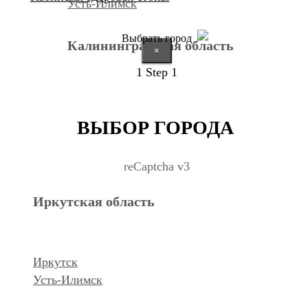
Усть-Илимск
Выбрать город
Калининградская область
×
1
Step 1
Калининград
ВЫБОР ГОРОДА
Курганская область
reCaptcha v3
Иркутская область
Курган
Республика Дагестан
Иркутск
Усть-Илимск