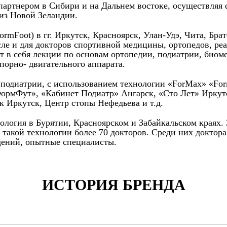
 партнером в Сибири и на Дальнем востоке, осуществляя
 из Новой Зеландии.
Foot) в гг. Иркутск, Красноярск, Улан-Удэ, Чита, Братс
сле и для докторов спортивной медицины, ортопедов, ре
т в себя лекции по основам ортопедии, подиатрии, биом
порно- двигательного аппарата.
и подиатрии, с использованием технологии «ForMax» «Fo
ФормФут», «Кабинет Подиатр» Ангарск, «Сто Лет» Иркут
 Иркутск, Центр стопы Нефедьева и т.д.
нология в Бурятии, Красноярском и Забайкальском краях.
 такой технологии более 70 докторов. Среди них доктор
ений, опытные специалисты.
ИСТОРИЯ БРЕНДА