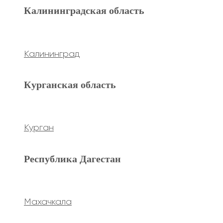
Махачкала
Калининградская область
Ханты-Мансийский а.о.
Калининград
Нижневартовск
Курганская область
keyboard_arrow_left
Previous
keyboard_arrow_right
Next
Курган
Республика Дагестан
Махачкала