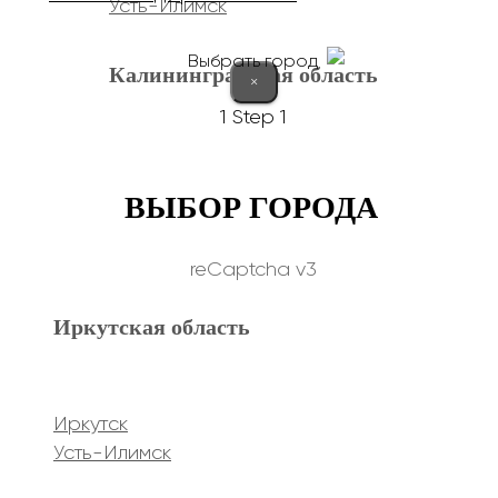
Усть-Илимск
Выбрать город
Калининградская область
×
1
Step 1
Калининград
ВЫБОР ГОРОДА
Курганская область
reCaptcha v3
Иркутская область
Курган
Республика Дагестан
Иркутск
Усть-Илимск