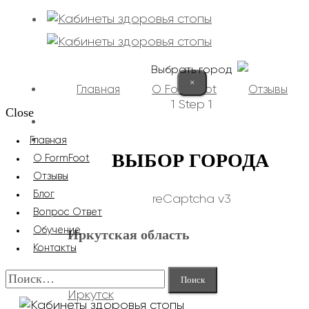
Выбрать город
×
Главная
О FormFoot
Отзывы
1
Step 1
Close
+7 (9025) 66-11-80
Записаться
Главная
ВЫБОР ГОРОДА
О FormFoot
Отзывы
Блог
reCaptcha v3
Вопрос Ответ
Обучение
Иркутская область
Контакты
Найти:
Иркутск