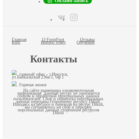
Онлайн-запись
Главная
О FormFoot
Отзывы
Блог
Вопрос ответ
Обучение
Контакты
главный офис - г.Иркутск,
ул.Байкальская 236в/1, оф.1
Горячая линия
На сайте размещена ознакомительная
информация. Данный ресурс не занимается
сбором и обработкой персональных данных
пользователей. Сбор и обработка персональных
данных переданы стороннему ресурсу Dikidi.
Находясь на ресурсе и переходя на ресурс Dikidi,
вы соглашаетесь на сбор и передачу
персональных данных сторонним ресурсом
Dikidi