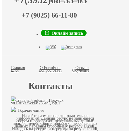
+7(3952)68-33-03
+7 (9025) 66-11-80
Онлайн-запись
Главная
О FormFoot
Отзывы
Блог
Вопрос ответ
Обучение
Контакты
главный офис - г.Иркутск,
ул.Байкальская 236в/1, оф.1
Горячая линия
На сайте размещена ознакомительная
информация. Данный ресурс не занимается
сбором и обработкой персональных данных
пользователей. Сбор и обработка персональных
данных переданы стороннему ресурсу Dikidi.
Находясь на ресурсе и переходя на ресурс Dikidi,