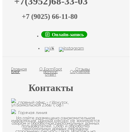
+7(3952)68-33-03
+7 (9025) 66-11-80
Онлайн-запись
Главная
О FormFoot
Отзывы
Блог
Вопрос
Обучение
ответ
Контакты
главный офис - г.Иркутск,
ул.Байкальская 236в/1, оф.1
Горячая линия
На сайте размещена ознакомительная
информация. Данный ресурс не занимается
сбором и обработкой персональных данных
пользователей. Сбор и обработка
персональных данных переданы
стороннему ресурсу Dikidi. Находясь на