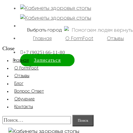
Помогаем людям вернуть
Выбрать город
Главная
О FormFoot
Отзывы
Close
+7 (9025) 66-11-80
Записаться
Главная
О FormFoot
Отзывы
Блог
Вопрос Ответ
Обучение
Контакты
Найти: