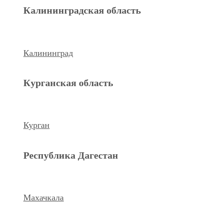
Махачкала
Калининградская область
Ханты-Мансийский а.о.
Калининград
Нижневартовск
Курганская область
keyboard_arrow_left
Previous
Next
keyboard_arrow_right
Курган
Республика Дагестан
Махачкала