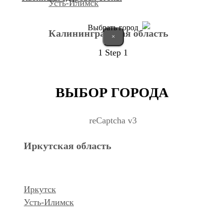
Усть-Илимск
Выбрать город
Калининградская область
×
1
Step 1
Калининград
ВЫБОР ГОРОДА
Курганская область
reCaptcha v3
Иркутская область
Курган
Республика Дагестан
Иркутск
Усть-Илимск