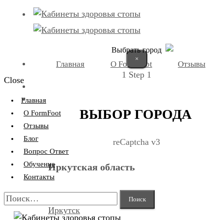
Выбрать город
×
Главная
О FormFoot
Отзывы
1
Step 1
Close
+7 (9025) 66-11-80
Записаться
Главная
ВЫБОР ГОРОДА
О FormFoot
Отзывы
Блог
reCaptcha v3
Вопрос Ответ
Обучение
Иркутская область
Контакты
Найти:
Иркутск