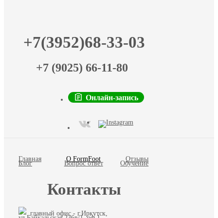
+7(3952)68-33-03
+7 (9025) 66-11-80
Онлайн-запись
Главная
О FormFoot
Отзывы
Блог
Вопрос ответ
Обучение
Контакты
главный офис - г.Иркутск,
ул.Байкальская 236в/1, оф.1