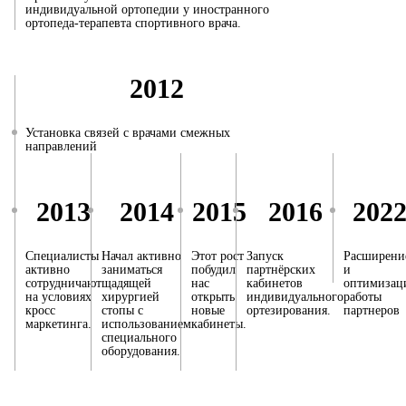
индивидуальной ортопедии у иностранного
ортопеда-терапевта спортивного врача.
2012
Установка связей с врачами смежных
направлений
2013
2014
2015
2016
202
Специалисты
Начал активно
Этот рост
Запуск
Расширени
активно
заниматься
побудил
партнёрских
и
сотрудничают
щадящей
нас
кабинетов
оптимизац
на условиях
хирургией
открыть
индивидуального
работы
кросс
стопы с
новые
ортезирования.
партнеров
маркетинга.
использованием
кабинеты.
специального
оборудования.