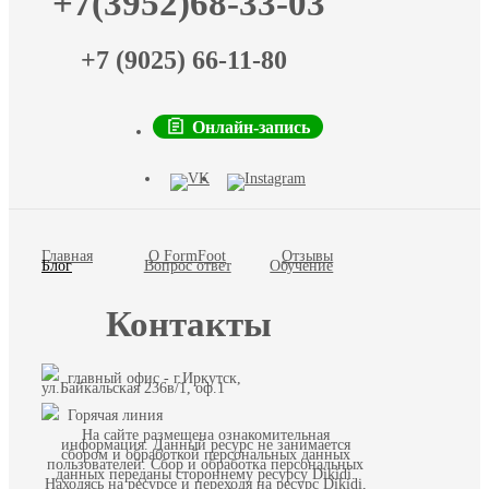
+7(3952)68-33-03
+7 (9025) 66-11-80
Онлайн-запись
Главная
О FormFoot
Отзывы
Блог
Вопрос ответ
Обучение
Контакты
главный офис - г.Иркутск,
ул.Байкальская 236в/1, оф.1
Горячая линия
На сайте размещена ознакомительная
информация. Данный ресурс не занимается
сбором и обработкой персональных данных
пользователей. Сбор и обработка персональных
данных переданы стороннему ресурсу Dikidi.
Находясь на ресурсе и переходя на ресурс Dikidi,