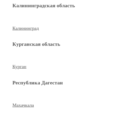
Махачкала
Калининградская область
Ханты-Мансийский а.о.
Калининград
Нижневартовск
Курганская область
keyboard_arrow_left
Previous
Next
keyboard_arrow_right
Курган
Республика Дагестан
Махачкала