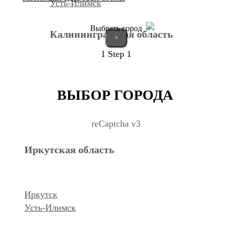
Усть-Илимск
Выбрать город
Калининградская область
×
1
Step 1
Калининград
ВЫБОР ГОРОДА
Курганская область
reCaptcha v3
Иркутская область
Курган
Республика Дагестан
Иркутск
Усть-Илимск