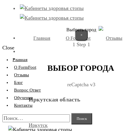
Выбрать город
×
Главная
О FormFoot
Отзывы
1
Step 1
Close
+7 (9025) 66-11-80
Записаться
Главная
ВЫБОР ГОРОДА
О FormFoot
Отзывы
Блог
reCaptcha v3
Вопрос Ответ
Обучение
Иркутская область
Контакты
Найти:
Иркутск