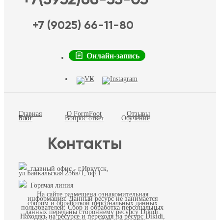
+7 (9025) 66-11-80
Онлайн-запись
Главная
О FormFoot
Отзывы
Блог
Вопрос ответ
Обучение
Контакты
главный офис - г.Иркутск,
ул.Байкальская 236в/1, оф.1
Горячая линия
На сайте размещена ознакомительная
информация. Данный ресурс не занимается
сбором и обработкой персональных данных
пользователей. Сбор и обработка персональных
данных переданы стороннему ресурсу Dikidi.
Находясь на ресурсе и переходя на ресурс Dikidi,