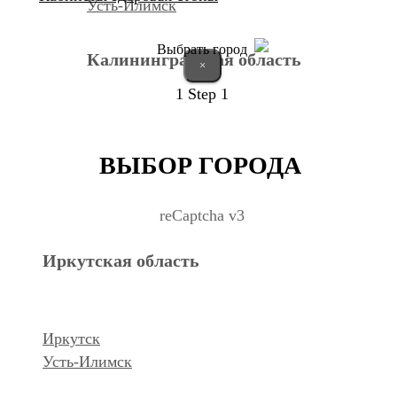
Усть-Илимск
Выбрать город
Калининградская область
×
1
Step 1
Калининград
ВЫБОР ГОРОДА
Курганская область
reCaptcha v3
Иркутская область
Курган
Республика Дагестан
Иркутск
Усть-Илимск