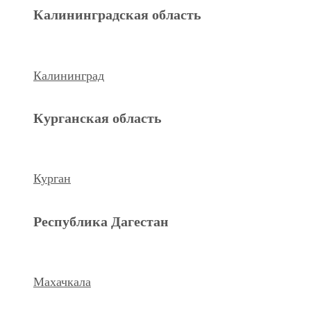
Махачкала
Калининградская область
Ханты-Мансийский а.о.
Калининград
Нижневартовск
Курганская область
keyboard_arrow_left
Previous
Next
keyboard_arrow_right
Курган
Республика Дагестан
Махачкала