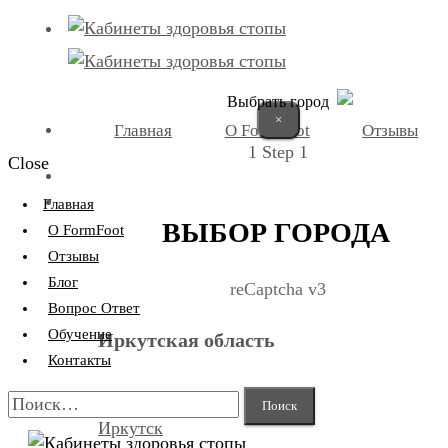
Выбрать город
×
Главная
О FormFoot
Отзывы
1
Step 1
Close
+7 (9025) 66-11-80
Записаться
Главная
ВЫБОР ГОРОДА
О FormFoot
Отзывы
Блог
reCaptcha v3
Вопрос Ответ
Обучение
Иркутская область
Контакты
Найти:
Иркутск