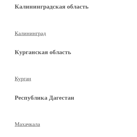
Махачкала
Калининградская область
Ханты-Мансийский а.о.
Калининград
Нижневартовск
Курганская область
keyboard_arrow_left
Previous
Next
keyboard_arrow_right
Курган
Республика Дагестан
Махачкала