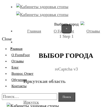
Выбрать город
×
Главная
О FormFoot
Отзывы
1
Step 1
Close
+7 (9025) 66-11-80
Записаться
Главная
ВЫБОР ГОРОДА
О FormFoot
Отзывы
Блог
reCaptcha v3
Вопрос Ответ
Обучение
Иркутская область
Контакты
Найти:
Иркутск