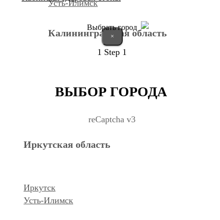
Усть-Илимск
Выбрать город
Калининградская область
×
1
Step 1
Калининград
ВЫБОР ГОРОДА
Курганская область
reCaptcha v3
Иркутская область
Курган
Республика Дагестан
Иркутск
Усть-Илимск