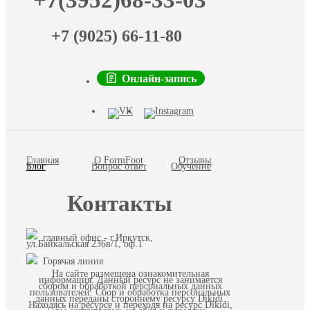
+7(3952)68-33-03
+7 (9025) 66-11-80
Онлайн-запись
Главная
О FormFoot
Отзывы
Блог
Вопрос ответ
Обучение
Контакты
главный офис - г.Иркутск,
ул.Байкальская 236в/1, оф.1
Горячая линия
На сайте размещена ознакомительная
информация. Данный ресурс не занимается
сбором и обработкой персональных данных
пользователей. Сбор и обработка персональных
данных переданы стороннему ресурсу Dikidi.
Находясь на ресурсе и переходя на ресурс Dikidi,