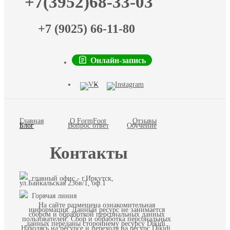
+7(3952)68-33-03
+7 (9025) 66-11-80
Онлайн-запись
Главная
О FormFoot
Отзывы
Блог
Вопрос ответ
Обучение
Контакты
главный офис - г.Иркутск,
ул.Байкальская 236в/1, оф.1
Горячая линия
На сайте размещена ознакомительная
информация. Данный ресурс не занимается
сбором и обработкой персональных данных
пользователей. Сбор и обработка персональных
данных переданы стороннему ресурсу Dikidi.
Находясь на ресурсе и переходя на ресурс Dikidi,