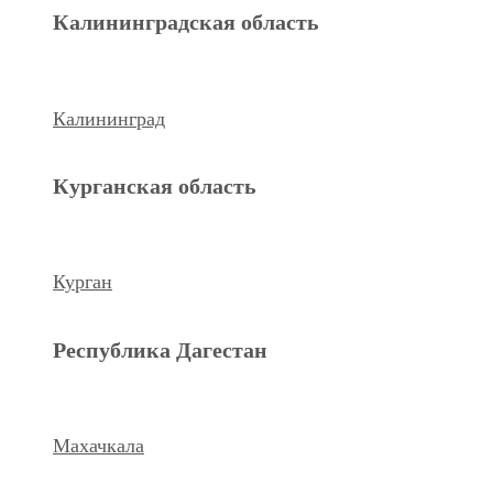
Махачкала
Калининградская область
Ханты-Мансийский а.о.
Калининград
Нижневартовск
Курганская область
keyboard_arrow_left
Previous
Next
keyboard_arrow_right
Курган
Республика Дагестан
Махачкала