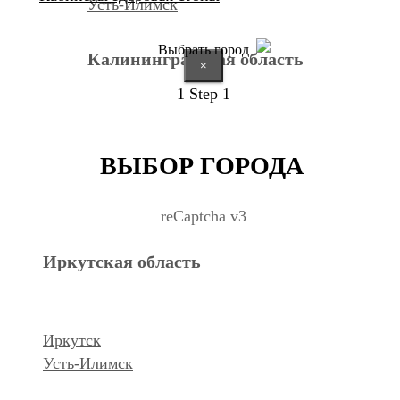
Усть-Илимск
Выбрать город
Калининградская область
×
1
Step 1
Калининград
ВЫБОР ГОРОДА
Курганская область
reCaptcha v3
Иркутская область
Курган
Республика Дагестан
Иркутск
Усть-Илимск