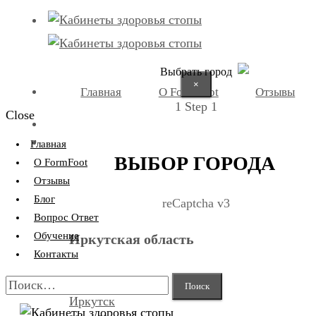
Выбрать город
×
Главная
О FormFoot
Отзывы
1
Step 1
Close
+7 (9025) 66-11-80
Записаться
Главная
ВЫБОР ГОРОДА
О FormFoot
Отзывы
Блог
reCaptcha v3
Вопрос Ответ
Обучение
Иркутская область
Контакты
Найти:
Иркутск