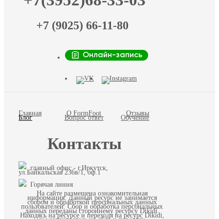
+7(3952)68-33-03
+7 (9025) 66-11-80
Онлайн-запись
Главная
О FormFoot
Отзывы
Блог
Вопрос ответ
Обучение
Контакты
главный офис - г.Иркутск,
ул.Байкальская 236в/1, оф.1
Горячая линия
На сайте размещена ознакомительная
информация. Данный ресурс не занимается
сбором и обработкой персональных данных
пользователей. Сбор и обработка персональных
данных переданы стороннему ресурсу Dikidi.
Находясь на ресурсе и переходя на ресурс Dikidi,