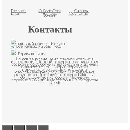
Главная
О FormFoot
Отзывы
Блог
Вопрос
Обучение
ответ
Контакты
главный офис - г.Иркутск,
ул.Байкальская 236в/1, оф.1
Горячая линия
На сайте размещена ознакомительная
информация. Данный ресурс не занимается
сбором и обработкой персональных данных
пользователей. Сбор и обработка
персональных данных переданы
стороннему ресурсу Dikidi. Находясь на
ресурсе и переходя на ресурс Dikidi, вы
соглашаетесь на сбор и передачу
персональных данных сторонним ресурсом
Dikidi