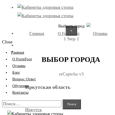
Выбрать город
×
Главная
О FormFoot
Отзывы
1
Step 1
Close
+7 (9025) 66-11-80
Записаться
Главная
ВЫБОР ГОРОДА
О FormFoot
Отзывы
Блог
reCaptcha v3
Вопрос Ответ
Обучение
Иркутская область
Контакты
Найти:
Иркутск