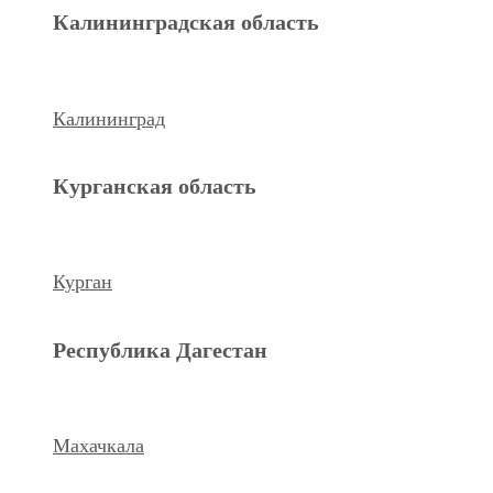
Махачкала
Калининградская область
Ханты-Мансийский а.о.
Калининград
Нижневартовск
Курганская область
keyboard_arrow_left
Previous
Next
keyboard_arrow_right
Курган
Республика Дагестан
Махачкала