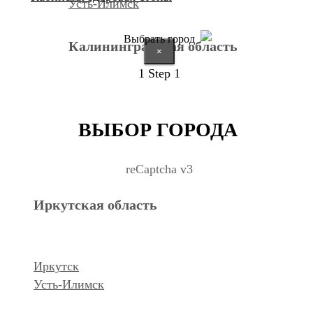
Усть-Илимск
Выбрать город
Калининградская область
×
1
Step 1
Калининград
ВЫБОР ГОРОДА
Курганская область
reCaptcha v3
Иркутская область
Курган
Республика Дагестан
Иркутск
Усть-Илимск