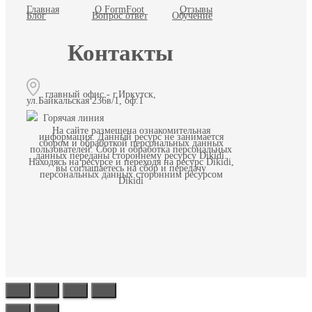
Главная
О FormFoot
Отзывы
Блог
Вопрос ответ
Обучение
Контакты
главный офис - г.Иркутск,
ул.Байкальская 236в/1, оф.1
Горячая линия
На сайте размещена ознакомительная
информация. Данный ресурс не занимается
сбором и обработкой персональных данных
пользователей. Сбор и обработка персональных
данных переданы стороннему ресурсу Dikidi.
Находясь на ресурсе и переходя на ресурс Dikidi,
вы соглашаетесь на сбор и передачу
персональных данных сторонним ресурсом
Dikidi