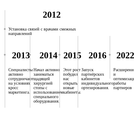
2012
Установка связей с врачами смежных
направлений
2013
2014
2015
2016
202
Специалисты
Начал активно
Этот рост
Запуск
Расширени
активно
заниматься
побудил
партнёрских
и
сотрудничают
щадящей
нас
кабинетов
оптимизац
на условиях
хирургией
открыть
индивидуального
работы
кросс
стопы с
новые
ортезирования.
партнеров
маркетинга.
использованием
кабинеты.
специального
оборудования.